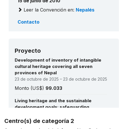
15 de junio de 2010
Leer la Convención en:
Nepalés
Contacto
Proyecto
Development of inventory of intangible
cultural heritage covering all seven
provinces of Nepal
23 de octubre de 2025 – 23 de octubre de 2025
Monto (US$)
99.033
Living heritage and the sustainable
development goals: safeguarding
intangible cultural heritage through
formal and non-formal education in the
Centro(s) de categoría 2
Ver todos los proyectos
Asia and the Pacific Region and in Africa