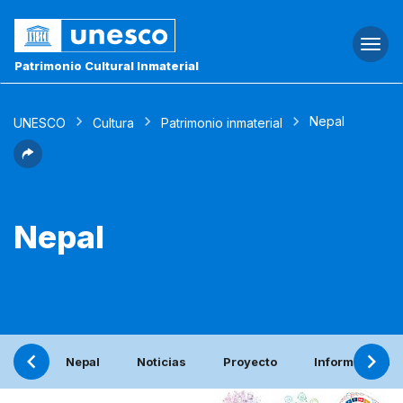
Togg
navi
Patrimonio Cultural Inmaterial
Nepal
UNESCO
Cultura
Patrimonio inmaterial
Nepal
Nepal
Noticias
Proyecto
Informe periód