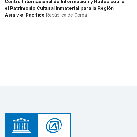
Centro Internacional de Información y Redes sobre
1 de abril de 2021 – 31 de julio de 2025
el Patrimonio Cultural Inmaterial para la Región
Monto (US$)
180.000
Asia y el Pacífico
República de Corea
Safeguarding Intangible Cultural Heritage
through the Strengthening of National
Capacities in Asia and the Pacific
1 de noviembre de 2011 – 1 de mayo de 2014
Monto (US$)
1.020.484