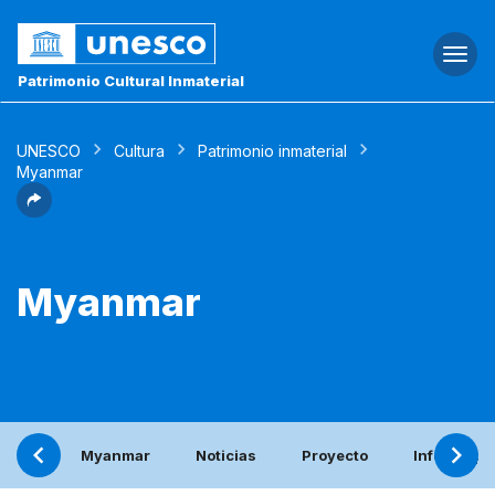
Togg
navi
Patrimonio Cultural Inmaterial
UNESCO
Cultura
Patrimonio inmaterial
Myanmar
Myanmar
Myanmar
Noticias
Proyecto
Informe pe