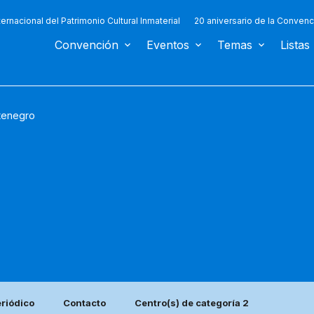
ternacional del Patrimonio Cultural Inmaterial
20 aniversario de la Convenc
Convención
Eventos
Temas
Listas
tenegro
eriódico
Contacto
Centro(s) de categoría 2