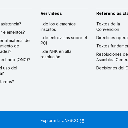
Ver vídeos
Referencias cl
r asistencia?
...de los elementos
Textos de la
inscritos
Convención
ibir elementos?
...de entrevistas sobre el
Directices opera
er al material de
PCI
imiento de
Textos fundamen
dades?
...de NHK en alta
Resoluciones de
resolución
creditado (ONG)?
Asamblea Gener
 el uso del
Decisiones del 
a?
ctarnos?
Explorar la UNESCO