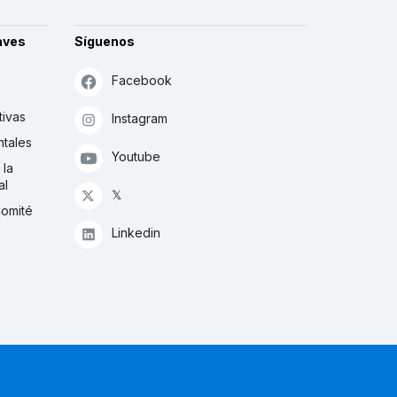
aves
Síguenos
Facebook
tivas
Instagram
tales
Youtube
 la
al
𝕏
Comité
Linkedin