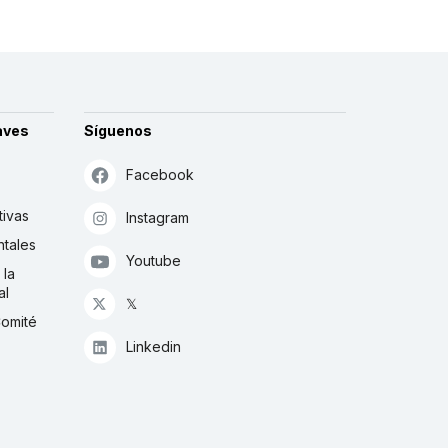
aves
Síguenos
Facebook
tivas
Instagram
tales
Youtube
 la
al
𝕏
Comité
Linkedin