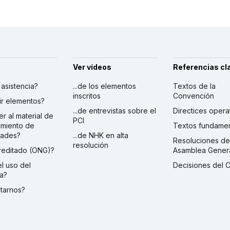
Ver vídeos
Referencias cl
r asistencia?
...de los elementos
Textos de la
inscritos
Convención
ibir elementos?
...de entrevistas sobre el
Directices opera
er al material de
PCI
imiento de
Textos fundamen
dades?
...de NHK en alta
Resoluciones de
resolución
creditado (ONG)?
Asamblea Gener
 el uso del
Decisiones del 
a?
ctarnos?