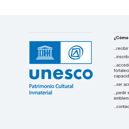
¿Cómo
...recibi
...inscr
...acced
fortalec
capaci
...ser a
...pedir
emblem
...conta