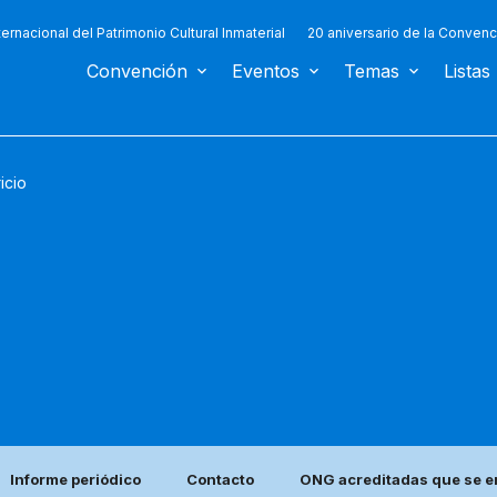
ternacional del Patrimonio Cultural Inmaterial
20 aniversario de la Convenc
Convención
Eventos
Temas
Listas
icio
Informe periódico
Contacto
ONG acreditadas que se e