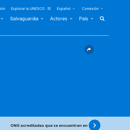
ión
Explorar la UNESCO
Español
Conexión
Salvaguardia
Actores
País
ONG acreditadas que se encuentran en este país
Centro