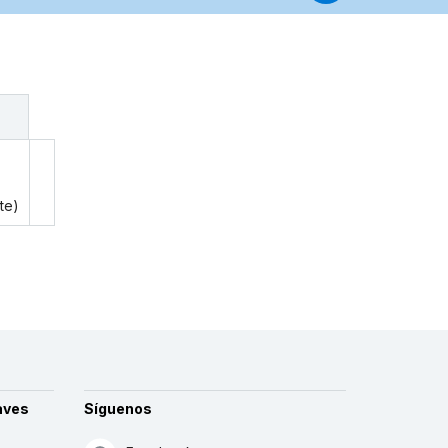
te)
aves
Síguenos