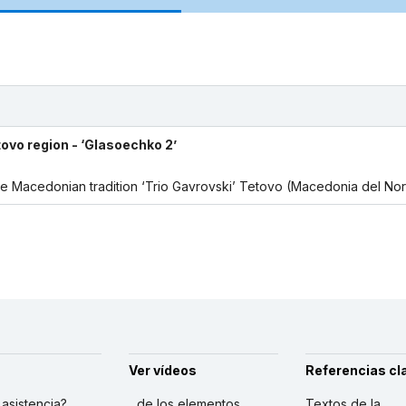
tovo region - ‘Glasoechko 2’
 the Macedonian tradition ‘Trio Gavrovski’ Tetovo (Macedonia del Nor
Ver vídeos
Referencias cl
r asistencia?
...de los elementos
Textos de la