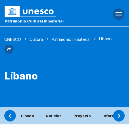
Togg
navi
Patrimonio Cultural Inmaterial
Líbano
UNESCO
Cultura
Patrimonio inmaterial
Líbano
Líbano
Noticias
Proyecto
Informe perió