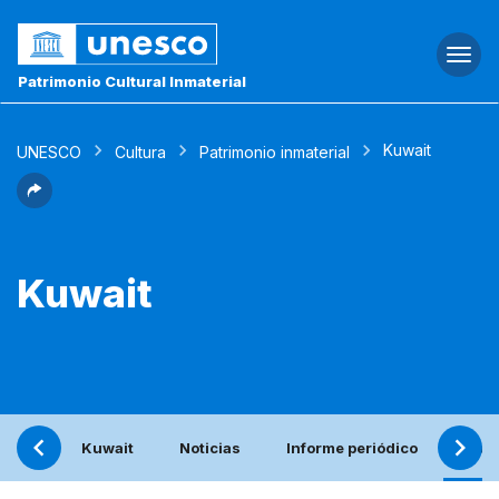
Togg
navi
Patrimonio Cultural Inmaterial
Kuwait
UNESCO
Cultura
Patrimonio inmaterial
Kuwait
Kuwait
Noticias
Informe periódico
Cont