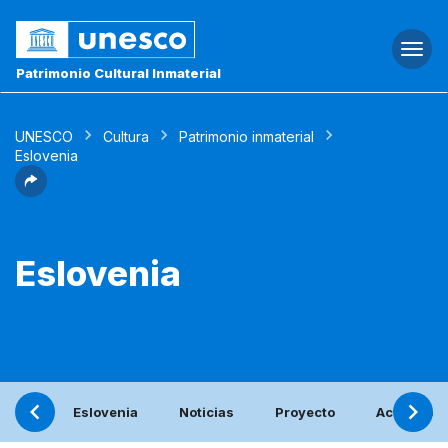
Togg
navi
Patrimonio Cultural Inmaterial
UNESCO
Cultura
Patrimonio inmaterial
Eslovenia
Eslovenia
Eslovenia
Noticias
Proyecto
Actividade