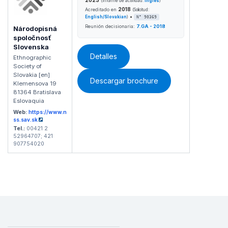
(Informe de actividad:
inglés
)
2018
Acreditado en
(Solicitud:
•
English/Slovakian
)
N° 90369
Reunión decisionaria:
7.GA - 2018
Národopisná
spoločnosť
Slovenska
Detalles
Ethnographic
Society of
Slovakia [en]
Descargar brochure
Klemensova 19
81364 Bratislava
Eslovaquia
Web:
https://www.n
ss.sav.sk
Tel.:
00421 2
52964707; 421
907754020