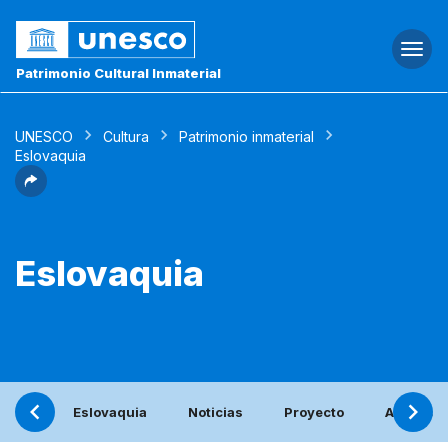
Togg
navi
Patrimonio Cultural Inmaterial
UNESCO
Cultura
Patrimonio inmaterial
Eslovaquia
Eslovaquia
Eslovaquia
Noticias
Proyecto
Actividad