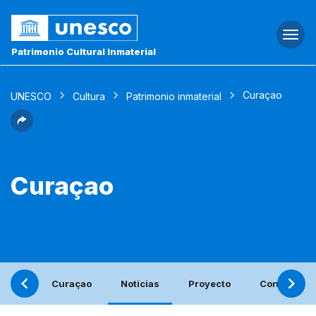
Togg
navi
Patrimonio Cultural Inmaterial
Curaçao
UNESCO
Cultura
Patrimonio inmaterial
Curaçao
Curaçao
Noticias
Proyecto
Contacto