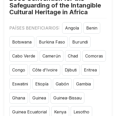
Safeguarding of the Intangible
Cultural Heritage in Africa
PAÍSES BENEFICIARIOS:
Angola
Benin
Botswana
Burkina Faso
Burundi
Cabo Verde
Camerún
Chad
Comoras
Congo
Côte d'Ivoire
Djibuti
Eritrea
Eswatini
Etiopía
Gabón
Gambia
Ghana
Guinea
Guinea-Bissau
Guinea Ecuatorial
Kenya
Lesotho