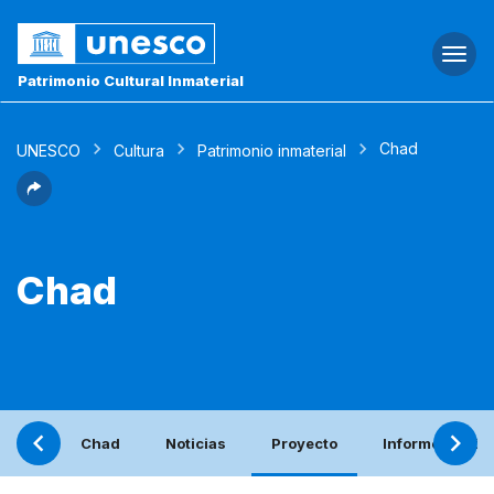
Togg
navi
Patrimonio Cultural Inmaterial
Chad
UNESCO
Cultura
Patrimonio inmaterial
Chad
Chad
Noticias
Proyecto
Informe periód