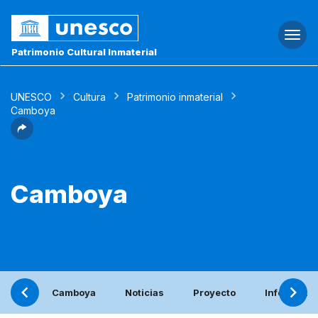
Togg
navi
Patrimonio Cultural Inmaterial
UNESCO
Cultura
Patrimonio inmaterial
Camboya
Camboya
Camboya
Noticias
Proyecto
Informe pe