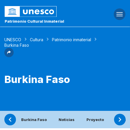
Togg
navi
Patrimonio Cultural Inmaterial
UNESCO
Cultura
Patrimonio inmaterial
Burkina Faso
Burkina Faso
Burkina Faso
Noticias
Proyecto
Informe