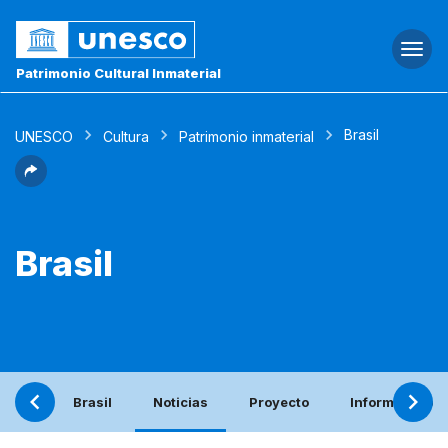
Togg
navi
Patrimonio Cultural Inmaterial
Brasil
UNESCO
Cultura
Patrimonio inmaterial
Brasil
Brasil
Noticias
Proyecto
Informe periód