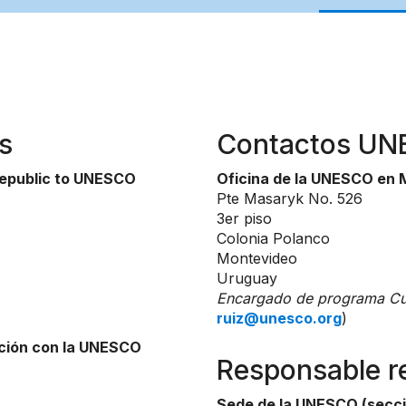
s
Contactos U
Republic to UNESCO
Oficina de la UNESCO en
Pte Masaryk No. 526
3er piso
Colonia Polanco
Montevideo
Uruguay
Encargado de programa Cul
ruiz@unesco.org
)
ción con la UNESCO
Responsable r
Sede de la UNESCO (secci