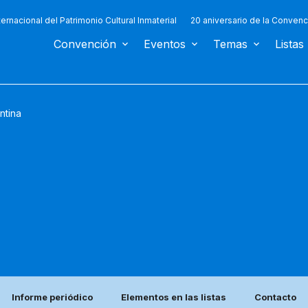
ternacional del Patrimonio Cultural Inmaterial
20 aniversario de la Convenc
Convención
Eventos
Temas
Listas
ntina
Informe periódico
Elementos en las listas
Contacto