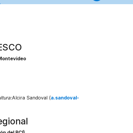
NESCO
 Montevideo
tura:
Alcira Sandoval (
a.sandoval-
egional
ón del PCI)