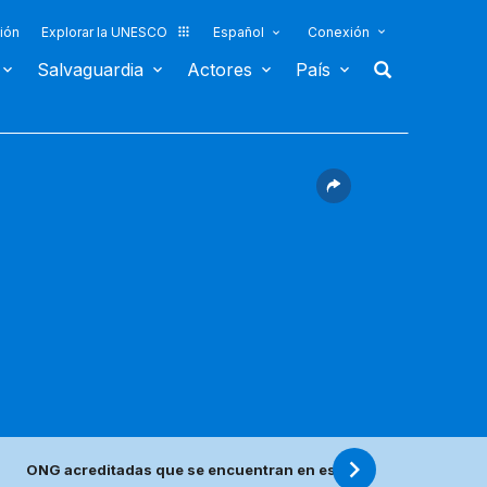
ión
Explorar la UNESCO
Español
Conexión
Salvaguardia
Actores
País
ONG acreditadas que se encuentran en este país
Centro(