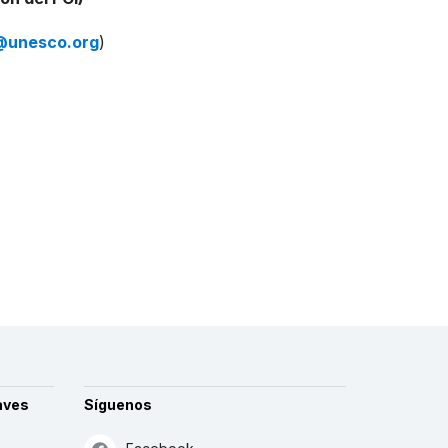
@unesco.org
)
aves
Síguenos