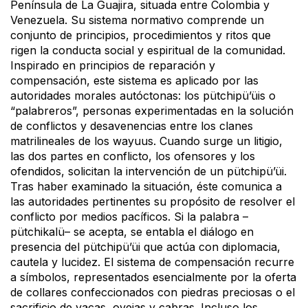
Península de La Guajira, situada entre Colombia y
Venezuela. Su sistema normativo comprende un
conjunto de principios, procedimientos y ritos que
rigen la conducta social y espiritual de la comunidad.
Inspirado en principios de reparación y
compensación, este sistema es aplicado por las
autoridades morales autóctonas: los pütchipü’üis o
“palabreros”, personas experimentadas en la solución
de conflictos y desavenencias entre los clanes
matrilineales de los wayuus. Cuando surge un litigio,
las dos partes en conflicto, los ofensores y los
ofendidos, solicitan la intervención de un pütchipü’üi.
Tras haber examinado la situación, éste comunica a
las autoridades pertinentes su propósito de resolver el
conflicto por medios pacíficos. Si la palabra –
pütchikalü– se acepta, se entabla el diálogo en
presencia del pütchipü’üi que actúa con diplomacia,
cautela y lucidez. El sistema de compensación recurre
a símbolos, representados esencialmente por la oferta
de collares confeccionados con piedras preciosas o el
sacrificio de vacas, ovejas y cabras. Incluso los