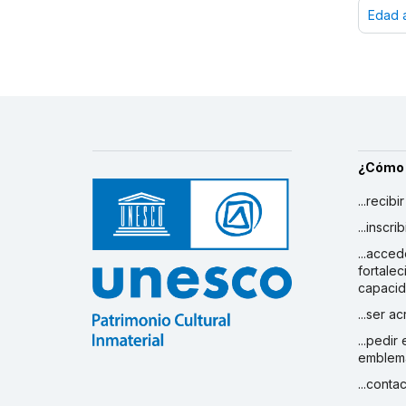
Edad 
¿Cómo
...recibi
...inscr
...acced
fortalec
capaci
...ser a
...pedir
emblem
...conta