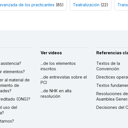
avanzada de los practicantes
(85)
Teatralización
(22)
Trans
Ver vídeos
Referencias cl
r asistencia?
...de los elementos
Textos de la
inscritos
Convención
ibir elementos?
...de entrevistas sobre el
Directices opera
er al material de
PCI
imiento de
Textos fundamen
dades?
...de NHK en alta
Resoluciones de
resolución
creditado (ONG)?
Asamblea Gener
 el uso del
Decisiones del 
a?
ctarnos?