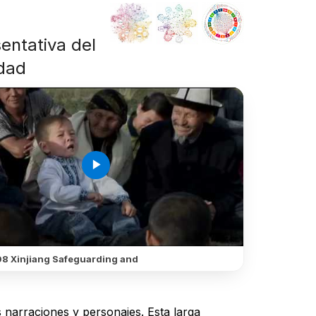
sentativa del
idad
play_arrow
8 Xinjiang Safeguarding and
 narraciones y personajes. Esta larga