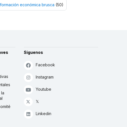
formación económica brusca
(50)
aves
Síguenos
Facebook
tivas
Instagram
tales
Youtube
 la
al
𝕏
Comité
Linkedin