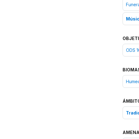
Funera
Músic
OBJETI
ODS 16
BIOMA
Humeda
ÁMBIT
Tradi
AMEN