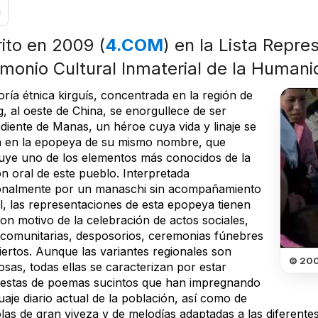
a
rito en 2009 (
4.COM
) en la Lista Repre
imonio Cultural Inmaterial de la Human
ría étnica kirguís, concentrada en la región de
g, al oeste de China, se enorgullece de ser
diente de Manas, un héroe cuya vida y linaje se
n en la epopeya de su mismo nombre, que
tuye uno de los elementos más conocidos de la
ón oral de este pueblo. Interpretada
ionalmente por un manaschi sin acompañamiento
l, las representaciones de esta epopeya tienen
on motivo de la celebración de actos sociales,
s comunitarias, desposorios, ceremonias fúnebres
iertos. Aunque las variantes regionales son
© 200
sas, todas ellas se caracterizan por estar
stas de poemas sucintos que han impregnando
uaje diario actual de la población, así como de
las de gran viveza y de melodías adaptadas a las diferentes