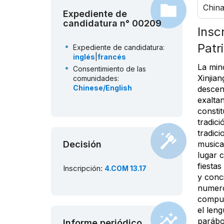
Chin
Expediente de
candidatura n° 00209
Insc
Patr
Expediente de candidatura:
inglés
|
francés
La mino
Consentimiento de las
Xinjian
comunidades:
Chinese/English
descen
exalta
consti
tradici
tradic
Decisión
musica
lugar c
fiesta
Inscripción:
4.COM 13.17
y conc
numero
compue
el leng
parábo
Informe periódico