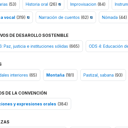
rias
(53)
Historia oral
(26)
Improvisacion
(84)
Instru
a vocal
(319)
Narración de cuentos
(62)
Nómada
(44)
VOS DE DESAROLLO SOSTENIBLE
: Paz, justicia e instituciones sólidas
(665)
ODS 4: Educación de
S
les interiores
(65)
Montaña
(181)
Pastizal, sabana
(93)
OS DE LA CONVENCIÓN
ciones y expresiones orales
(384)
AZAS