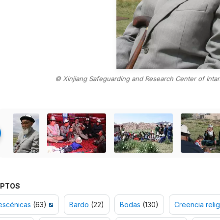
© Xinjiang Safeguarding and Research Center of Intan
PTOS
escénicas
(63)
Bardo
(22)
Bodas
(130)
Creencia relig