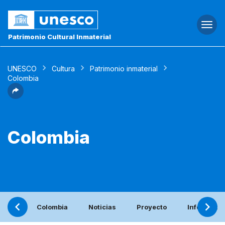
Togg
navi
Patrimonio Cultural Inmaterial
UNESCO
Cultura
Patrimonio inmaterial
Colombia
Colombia
Colombia
Noticias
Proyecto
Informe pe