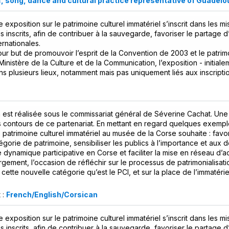
 song, dance and cultural practice representative of Guadelo
e exposition sur le patrimoine culturel immatériel s’inscrit dans les m
s inscrits, afin de contribuer à la sauvegarde, favoriser le partage 
ernationales.
our but de promouvoir l’esprit de la Convention de 2003 et le patrim
Ministère de la Culture et de la Communication, l’exposition - initial
 plusieurs lieux, notamment mais pas uniquement liés aux inscriptio
n est réalisée sous le commissariat général de Séverine Cachat. Un
 contours de ce partenariat. En mettant en regard quelques exemple
e patrimoine culturel immatériel au musée de la Corse souhaite : favo
égorie de patrimoine, sensibiliser les publics à l’importance et aux dé
e dynamique participative en Corse et faciliter la mise en réseau d’act
largement, l’occasion de réfléchir sur le processus de patrimonialisat
cette nouvelle catégorie qu’est le PCI, et sur la place de l’immatéri
 :
French/English/Corsican
e exposition sur le patrimoine culturel immatériel s’inscrit dans les m
s inscrits, afin de contribuer à la sauvegarde, favoriser le partage 