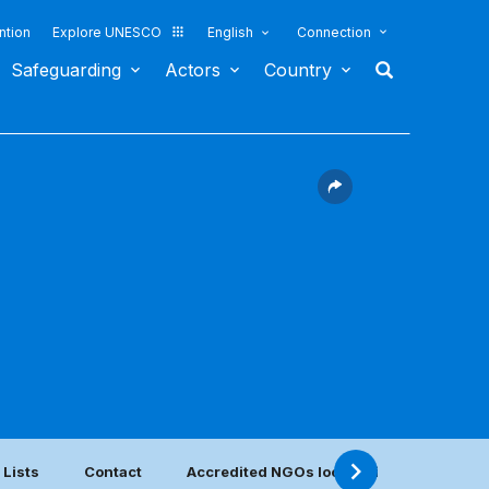
ntion
Explore UNESCO
English
Connection
Safeguarding
Actors
Country
 Lists
Contact
Accredited NGOs located in this country