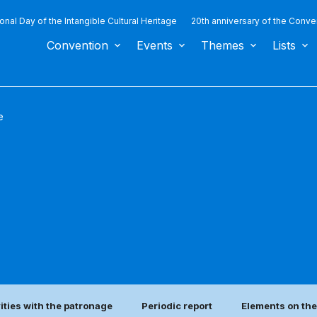
ional Day of the Intangible Cultural Heritage
20th anniversary of the Conve
Convention
Events
Themes
Lists
e
vities with the patronage
Periodic report
Elements on the