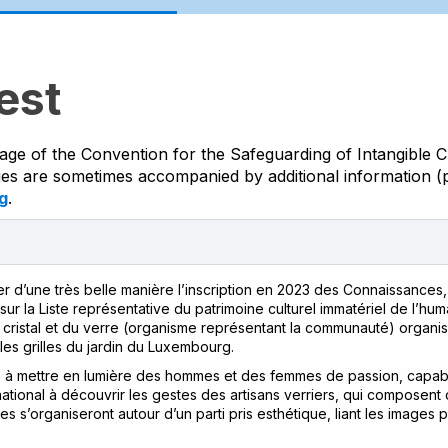
est
age of the Convention for the Safeguarding of Intangible C
ties are sometimes accompanied by additional information (p
g
.
r d’une très belle manière l’inscription en 2023 des Connaissances, 
sur la Liste représentative du patrimoine culturel immatériel de l’human
u cristal et du verre (organisme représentant la communauté) organ
 les grilles du jardin du Luxembourg.
e à mettre en lumière des hommes et des femmes de passion, capables
rnational à découvrir les gestes des artisans verriers, qui composen
s s’organiseront autour d’un parti pris esthétique, liant les image