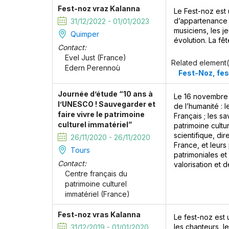
Fest-noz vraz Kalanna
Le Fest-noz est 
d’appartenance d
31/12/2022 - 01/01/2023
musiciens, les j
Quimper
évolution. La fêt
Contact:
Evel Just (France)
Related element(
Edern Perennoù
Fest-Noz, fes
Journée d’étude “10 ans à
Le 16 novembre 2
l’UNESCO ! Sauvegarder et
de l’humanité : 
faire vivre le patrimoine
Français ; les s
culturel immatériel”
patrimoine cultu
scientifique, di
26/11/2020 - 26/11/2020
France, et leur
Tours
patrimoniales e
Contact:
valorisation et d
Centre français du
patrimoine culturel
immatériel (France)
Fest-noz vras Kalanna
Le fest-noz est 
les chanteurs, l
31/12/2019 - 01/01/2020