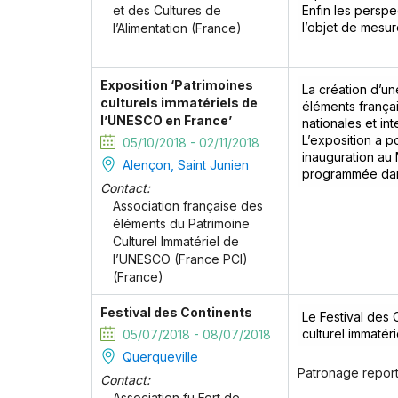
et des Cultures de
Enfin les perspec
l’objet de mesu
l’Alimentation (France)
Exposition ‘Patrimoines
La création d’un
culturels immatériels de
éléments françai
l’UNESCO en France’
nationales et int
L’exposition a p
05/10/2018 - 02/11/2018
inauguration au 
Alençon, Saint Junien
programmée dans
Contact:
Association française des
éléments du Patrimoine
Culturel Immatériel de
l’UNESCO (France PCI)
(France)
Festival des Continents
Le Festival des 
culturel immatér
05/07/2018 - 08/07/2018
Querqueville
Patronage report
Contact:
Association fu Fort de