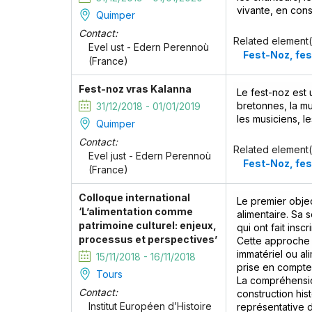
vivante, en cons
Quimper
Contact:
Related element(
Evel ust - Edern Perennoù
Fest-Noz, fes
(France)
Fest-noz vras Kalanna
Le fest-noz est 
bretonnes, la mu
31/12/2018 - 01/01/2019
les musiciens, l
Quimper
Contact:
Related element(
Evel just - Edern Perennoù
Fest-Noz, fes
(France)
Colloque international
Le premier objec
‘L’alimentation comme
alimentaire. Sa
patrimoine culturel: enjeux,
qui ont fait insc
processus et perspectives’
Cette approche 
immatériel ou al
15/11/2018 - 16/11/2018
prise en compte 
Tours
La compréhension
Contact:
construction his
Institut Européen d’Histoire
représentative 