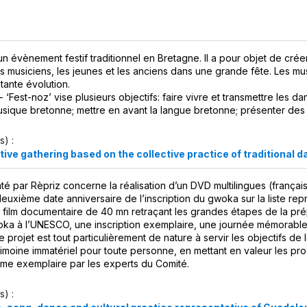
un évènement festif traditionnel en Bretagne. Il a pour objet de crée
es musiciens, les jeunes et les anciens dans une grande fête. Les m
tante évolution.
 - ‘Fest-noz’ vise plusieurs objectifs: faire vivre et transmettre les d
usique bretonne; mettre en avant la langue bretonne; présenter des a
s) :
tive gathering based on the collective practice of traditional d
té par Rèpriz concerne la réalisation d’un DVD multilingues (françai
 deuxième date anniversaire de l’inscription du gwoka sur la liste rep
film documentaire de 40 mn retraçant les grandes étapes de la prépa
woka à l’UNESCO, une inscription exemplaire, une journée mémorable
e projet est tout particulièrement de nature à servir les objectifs de l
rimoine immatériel pour toute personne, en mettant en valeur les pro
e exemplaire par les experts du Comité.
s) :