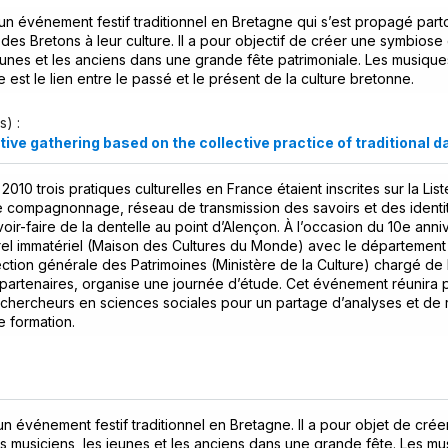
un événement festif traditionnel en Bretagne qui s’est propagé part
es Bretons à leur culture. Il a pour objectif de créer une symbiose e
eunes et les anciens dans une grande fête patrimoniale. Les musiqu
e est le lien entre le passé et le présent de la culture bretonne.
s) :
tive gathering based on the collective practice of traditional d
010 trois pratiques culturelles en France étaient inscrites sur la Lis
le compagnonnage, réseau de transmission des savoirs et des identi
avoir-faire de la dentelle au point d’Alençon. À l’occasion du 10e anni
rel immatériel (Maison des Cultures du Monde) avec le département 
rection générale des Patrimoines (Ministère de la Culture) chargé d
s partenaires, organise une journée d’étude. Cet événement réunira
t chercheurs en sciences sociales pour un partage d’analyses et de 
e formation.
un événement festif traditionnel en Bretagne. Il a pour objet de crée
es musiciens, les jeunes et les anciens dans une grande fête. Les m