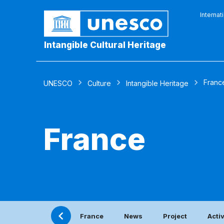
Internat
Intangible Cultural Heritage
Franc
UNESCO
Culture
Intangible Heritage
France
France
News
Project
Acti