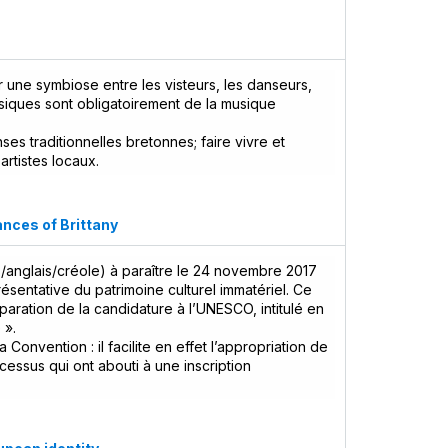
r une symbiose entre les visteurs, les danseurs,
usiques sont obligatoirement de la musique
anses traditionnelles bretonnes; faire vivre et
rtistes locaux.
ances of Brittany
s/anglais/créole) à paraître le 24 novembre 2017
résentative du patrimoine culturel immatériel. Ce
ration de la candidature à l’UNESCO, intitulé en
 ».
a Convention : il facilite en effet l’appropriation de
cessus qui ont abouti à une inscription