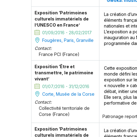
Gwoka: music,
Exposition ‘Patrimoines
La création d’un
culturels immatériels de
éléments françai
l’UNESCO en France’
nationales et int
L’exposition a p
01/09/2016 - 28/02/2017
inauguration au 
Fougères, Paris, Granville
programmée dans
Contact:
France PCI (France)
Exposition ‘Être et
Cette expositio
transmettre, le patrimoine
monde défini les
vivant’
exposition sur l
« nouvelle » cat
01/07/2016 - 31/12/2016
débat, initier un
Corte, Musée de la Corse
Elle sera, plus 
Contact:
performative de 
Collectivité territoriale de
Corse (France)
Patronage report
Exposition ‘Patrimoines
La création d’un
culturels immatériels de
éléments françai