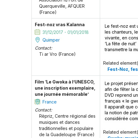
Querqueville, AFQUER
(France)
Fest-noz vras Kalanna
Le fest-noz est 
les chanteurs, l
31/12/2017 - 01/01/2018
vivante, en cons
Quimper
‘La fête de nuit’
Contact:
transmettre la m
Ti ar Vro (France)
Related element(
Fest-Noz, fes
Film ‘Le Gwoka à l’UNESCO,
Le projet présen
une inscription exemplaire,
afin de fêter la
une journée mémorable’
DVD reprend un 
français « le g
France
Il apparaît que c
Contact:
la notion de pat
Rèpriz, Centre régional des
considérée comm
musiques et dances
traditionnelles et populaire
Related element(
de la Guadeloupe (France)