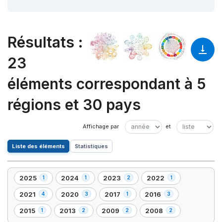
Résultats
:
23
éléments correspondant à 5
régions et 30 pays
Liste des éléments
Statistiques
2025
2024
2023
2022
1
1
2
1
,
,
,
,
1
1
2
1
2021
2020
2017
2016
4
3
1
3
,
,
,
,
élément(s)
élément(s)
élément(s)
élément(s)
4
3
1
3
2015
2013
2009
2008
1
2
2
2
,
,
,
,
élément(s)
élément(s)
élément(s)
élément(s)