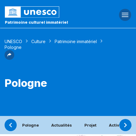
Togg
navi
Patrimoine culturel immatériel
UNESCO
Culture
Patrimoine immatériel
Pologne
Pologne
Pologne
Actualités
Projet
Activités bén