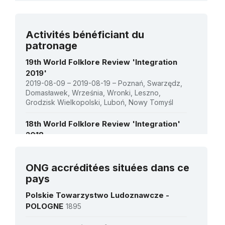
2018 - Année européenne du patrimoine
culturel : Engager les jeunes pour une
Voir tous les projets
Europe inclusive et durable
Activités bénéficiant du
1 janvier 2019 – 30 juin 2021
patronage
Montant (US$)
349 650
19th World Folklore Review 'Integration
2019'
2019-08-09 – 2019-08-19 – Poznań, Swarzędz,
Domasławek, Września, Wronki, Leszno,
Grodzisk Wielkopolski, Luboń, Nowy Tomyśl
18th World Folklore Review 'Integration'
2018
2018-08-10 – 2018-08-20 – Poznań, Swarzędz,
Wronki, Września, Leszno Grodzisk
Wielkopolski, Luboń, Nowy Tomyśl
ONG accréditées situées dans ce
Voir toutes les activités
pays
17th World Folklore Review 'Integration'
Polskie Towarzystwo Ludoznawcze -
2017
POLOGNE
1895
2017-08-12 – 2017-09-21 – Poznań, Swarzędz,
Wronki, Września, Leszno, Grodzisk