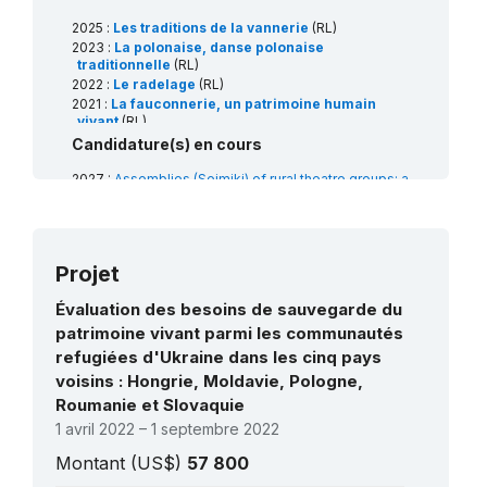
2025 :
Les traditions de la vannerie
(RL)
2023 :
La polonaise, danse polonaise
traditionnelle
(RL)
2022 :
Le radelage
(RL)
2021 :
La fauconnerie, un patrimoine humain
vivant
(RL)
2021 :
La tradition des tapis de fleurs pour les
Candidature(s) en cours
processions de la Fête-Dieu
(RL)
2020 :
La culture apicole dans les arbres
(RL)
2027 :
Assemblies (Sejmiki) of rural theatre groups: a
comprehensive model for safeguarding intangible
2018 :
La tradition de la crèche (szopka) à
cultural heritage
(Art18)
Cracovie
(RL)
2026 :
Les célébrations de la Sainte-Barbe et les
traditions minières
(RL)
Projet
2026 :
La célébration de la veillée de Noël en
Lituanie, en Pologne et en Ukraine
(RL)
Évaluation des besoins de sauvegarde du
2026 :
La Transhumance, déplacement saisonnier de
patrimoine vivant parmi les communautés
troupeaux
(RL)
refugiées d'Ukraine dans les cinq pays
voisins : Hongrie, Moldavie, Pologne,
Roumanie et Slovaquie
1 avril 2022 – 1 septembre 2022
Montant (US$)
57 800