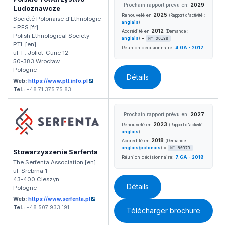
Prochain rapport prévu en:
2029
Ludoznawcze
2025
Renouvelé en
(Rapport d'activité :
Société Polonaise d'Ethnologie
anglais
)
- PES [fr]
2012
Accrédité en
(Demande :
Polish Ethnological Society -
•
anglais
)
N° 90188
PTL [en]
Réunion décisionnaire:
4.GA - 2012
ul. F. Joliot-Curie 12
50-383 Wrocław
Pologne
Détails
Web:
https://www.ptl.info.pl
Tel.:
+48 71 375 75 83
Prochain rapport prévu en:
2027
2023
Renouvelé en
(Rapport d'activité :
anglais
)
2018
Accrédité en
(Demande :
•
anglais/polonais
)
N° 90373
Stowarzyszenie Serfenta
Réunion décisionnaire:
7.GA - 2018
The Serfenta Association [en]
ul. Srebrna 1
43-400 Cieszyn
Détails
Pologne
Web:
https://www.serfenta.pl
Tel.:
+48 507 933 191
Télécharger brochure