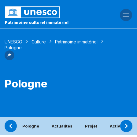
Togg
navi
Patrimoine culturel immatériel
UNESCO
Culture
Patrimoine immatériel
Pologne
Pologne
Pologne
Actualités
Projet
Activités bén