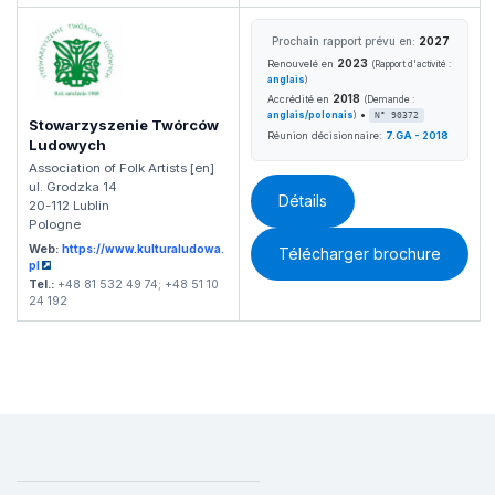
Prochain rapport prévu en:
2027
2023
Renouvelé en
(Rapport d'activité :
anglais
)
2018
Accrédité en
(Demande :
•
anglais/polonais
)
N° 90372
Stowarzyszenie Twórców
Réunion décisionnaire:
7.GA - 2018
Ludowych
Association of Folk Artists [en]
ul. Grodzka 14
Détails
20-112 Lublin
Pologne
Web:
https://www.kulturaludowa.
Télécharger brochure
pl
Tel.:
+48 81 532 49 74; +48 51 10
24 192