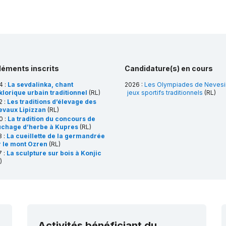
léments inscrits
Candidature(s) en cours
4 :
La sevdalinka, chant
2026 :
Les Olympiades de Nevesin
klorique urbain traditionnel
(RL)
jeux sportifs traditionnels
(RL)
2 :
Les traditions d’élevage des
evaux Lipizzan
(RL)
0 :
La tradition du concours de
uchage d’herbe à Kupres
(RL)
8 :
La cueillette de la germandrée
r le mont Ozren
(RL)
7 :
La sculpture sur bois à Konjic
)
4 :
La broderie de Zmijanje
(RL)
Activités bénéficiant du