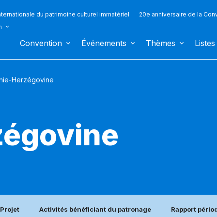
ternationale du patrimoine culturel immatériel
20e anniversaire de la Con
n
Convention
Événements
Thèmes
Listes
nie-Herzégovine
zégovine
Projet
Activités bénéficiant du patronage
Rapport pério