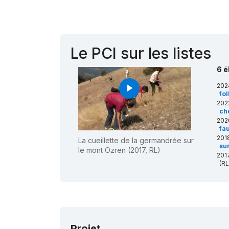
Le PCI sur les listes
6 é
202
play_arrow
fol
202
ch
202
fa
201
La cueillette de la germandrée sur
su
le mont Ozren (2017, RL)
201
(RL
201
Projet