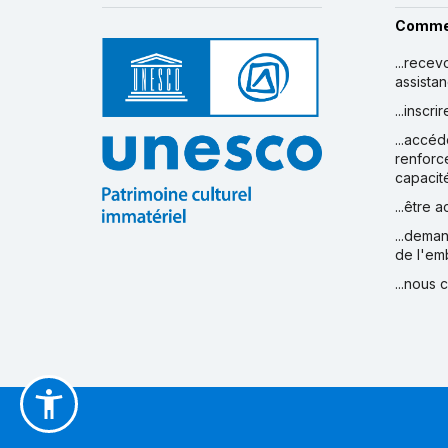
Comme
...recev
assista
...inscr
...accéd
renforc
capacit
...être 
...deman
de l'em
...nous 