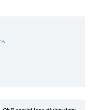
je,
ONG accréditées situées dans