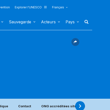
vention
Explorer l'UNESCO
Français
Sauvegarde
Acteurs
Pays
dique
Contact
ONG accréditées situées dans ce pays