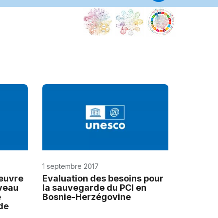
Centre(s
de
catégori
2
Centre
régional
pour
la
sauvegar
du
patrimoin
culturel
immatérie
1 septembre 2017
en
Europe
 œuvre
Evaluation des besoins pour
iveau
la sauvegarde du PCI en
du
e
Bosnie-Herzégovine
Sud-
de
Est