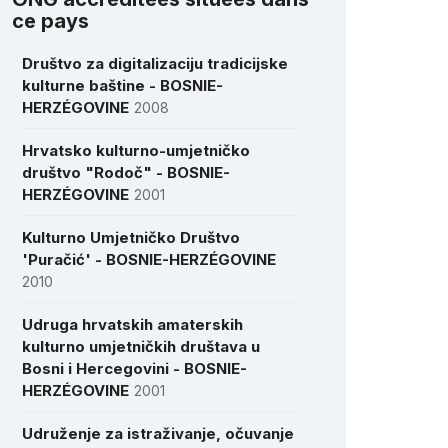
ce pays
Društvo za digitalizaciju tradicijske
kulturne baštine - BOSNIE-
HERZÉGOVINE
2008
Hrvatsko kulturno-umjetničko
društvo "Rodoč" - BOSNIE-
HERZÉGOVINE
2001
Kulturno Umjetničko Društvo
'Puračić' - BOSNIE-HERZÉGOVINE
2010
Udruga hrvatskih amaterskih
kulturno umjetničkih društava u
Bosni i Hercegovini - BOSNIE-
HERZÉGOVINE
2001
Udruženje za istraživanje, očuvanje