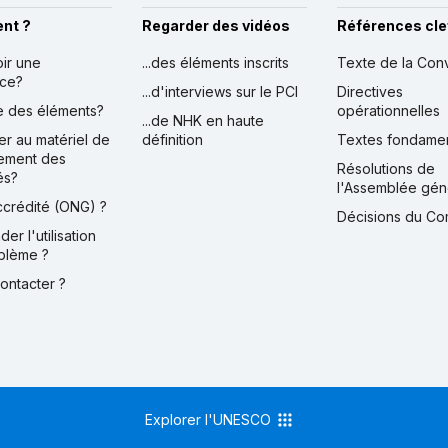
nt ?
Regarder des vidéos
Références cle
oir une
...des éléments inscrits
Texte de la Con
nce?
...d'interviews sur le PCI
Directives
ire des éléments?
opérationnelles
...de NHK en haute
er au matériel de
définition
Textes fondame
ement des
Résolutions de
és?
l'Assemblée gén
accrédité (ONG) ?
Décisions du Co
der l'utilisation
blème ?
contacter ?
Explorer l'UNESCO