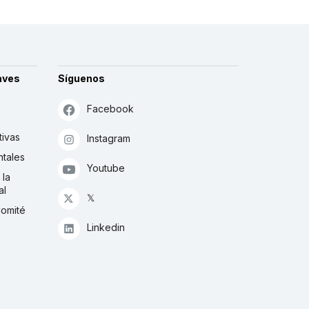
aves
Síguenos
Facebook
tivas
Instagram
tales
Youtube
 la
al
𝕏
Comité
Linkedin