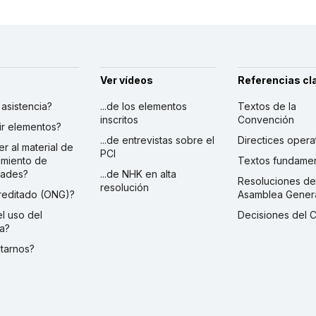
Ver vídeos
Referencias cl
r asistencia?
...de los elementos
Textos de la
inscritos
Convención
ibir elementos?
...de entrevistas sobre el
Directices opera
er al material de
PCI
imiento de
Textos fundamen
dades?
...de NHK en alta
Resoluciones de
resolución
creditado (ONG)?
Asamblea Gener
 el uso del
Decisiones del 
a?
ctarnos?