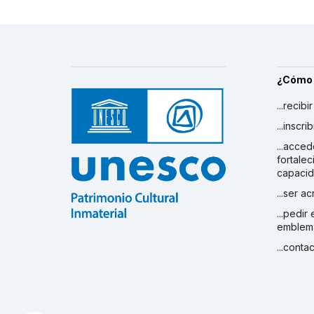
¿Cómo
...recibi
...inscr
...acced
fortalec
capaci
...ser a
...pedir
emblem
...conta