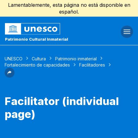
Lamentablemente, esta página no está disponible en
español.
Togg
navi
Patrimonio Cultural Inmaterial
UNESCO
Cultura
Patrimonio inmaterial
Fortalecimiento de capacidades
Facilitadores
Facilitator (individual
page)