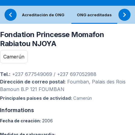
Acreditación de ONG
ONG acreditadas
Refle
Fondation Princesse Momafon
Rabiatou NJOYA
Camerún
Tel.:
+237 677549069 / +237 697052988
Dirección de correo postal:
Foumban, Palais des Rois
Bamoun B.P 121 FOUMBAN
Principales países de actividad:
Camerún
Informations
Fecha de creación:
2006
Medidas de salvaguardia: