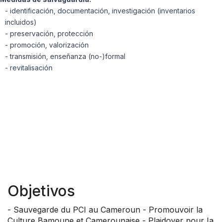
- identificación, documentación, investigación (inventarios
incluidos)
- preservación, protección
- promoción, valorización
- transmisión, enseñanza (no-)formal
- revitalisación
Objetivos
- Sauvegarde du PCI au Cameroun - Promouvoir la
Culture Bamoune et Camerounaise - Plaidoyer pour Ia