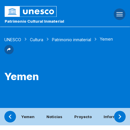
Togg
navi
Patrimonio Cultural Inmaterial
Yemen
UNESCO
Cultura
Patrimonio inmaterial
Yemen
Yemen
Noticias
Proyecto
Informe perió