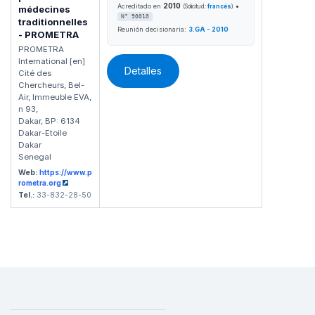
2010
•
Acreditado en
(Solicitud:
francés
)
médecines
N° 90010
traditionnelles
Reunión decisionaria:
3.GA - 2010
- PROMETRA
PROMETRA
International [en]
Detalles
Cité des
Chercheurs, Bel-
Air, Immeuble EVA,
n 93,
Dakar, BP: 6134
Dakar-Etoile
Dakar
Senegal
Web:
https://www.p
rometra.org
Tel.:
33-832-28-50