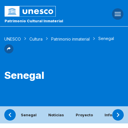
Togg
navi
Patrimonio Cultural Inmaterial
Senegal
UNESCO
Cultura
Patrimonio inmaterial
Senegal
Senegal
Noticias
Proyecto
Informe per