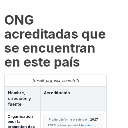
ONG
acreditadas que
se encuentran
en este país
[result_org_inst_search_1]
Nombre,
Acreditación
dirección y
fuente
Organisation
Próximo informe previsto en:
2027
pour la
2023
(Informe de actividad:
francés
)
promotion des