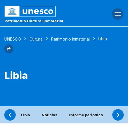
Togg
navi
Patrimonio Cultural Inmaterial
Libia
UNESCO
Cultura
Patrimonio inmaterial
Libia
Libia
Noticias
Informe periódico
Contac