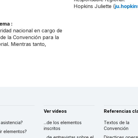
Hopkins Juliette (
ju.hopki
ema :
ridad nacional en cargo de
 de la Convención para la
ial. Mientras tanto,
.
Ver vídeos
Referencias cl
r asistencia?
...de los elementos
Textos de la
inscritos
Convención
ibir elementos?
...de entrevistas sobre el
Directices opera