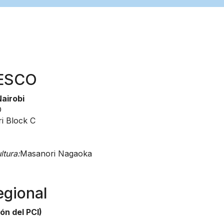
NESCO
airobi
O
ri Block C
tura:
Masanori Nagaoka
egional
ón del PCI)