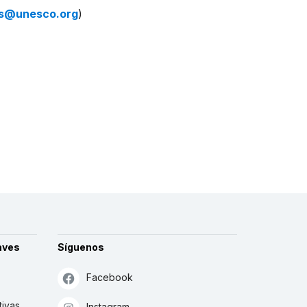
ns@unesco.org
)
aves
Síguenos
Facebook
tivas
Instagram