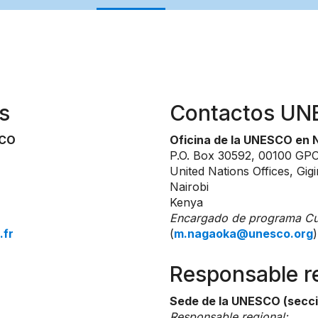
s
Contactos U
SCO
Oficina de la UNESCO en N
P.O. Box 30592, 00100 GP
United Nations Offices, Gigi
Nairobi
Kenya
Encargado de programa Cul
.fr
(
m.nagaoka@unesco.org
)
Responsable r
Sede de la UNESCO (secci
Responsable regional: