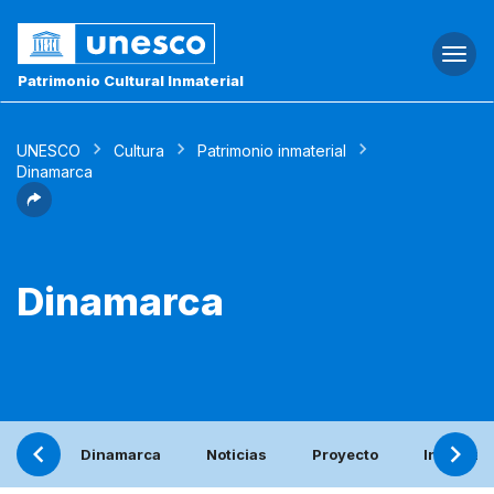
Togg
navi
Patrimonio Cultural Inmaterial
UNESCO
Cultura
Patrimonio inmaterial
Dinamarca
Dinamarca
Dinamarca
Noticias
Proyecto
Informe p