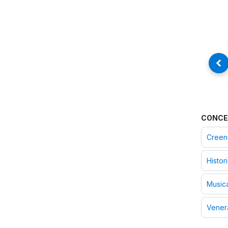
CONCE
Creenc
Histor
Musica
Vener