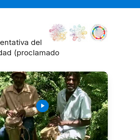
sentativa del
idad (proclamado
play_arrow