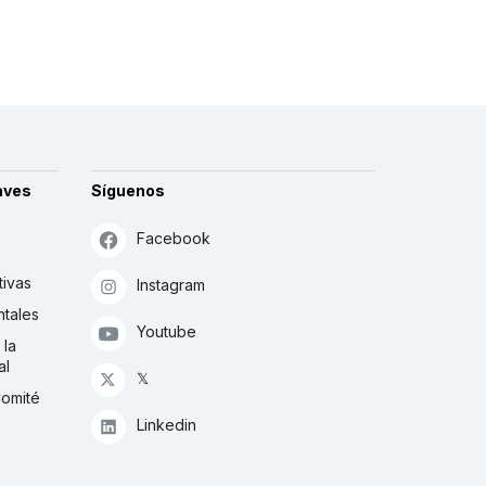
aves
Síguenos
Facebook
tivas
Instagram
tales
Youtube
 la
al
𝕏
Comité
Linkedin