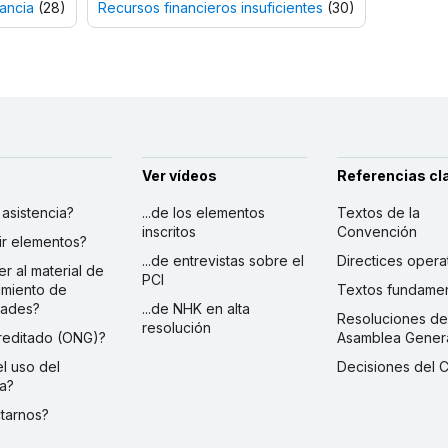
rancia
(28)
Recursos financieros insuficientes
(30)
Ver vídeos
Referencias cl
r asistencia?
...de los elementos
Textos de la
inscritos
Convención
ibir elementos?
...de entrevistas sobre el
Directices opera
er al material de
PCI
imiento de
Textos fundamen
dades?
...de NHK en alta
Resoluciones de
resolución
creditado (ONG)?
Asamblea Gener
 el uso del
Decisiones del 
a?
ctarnos?