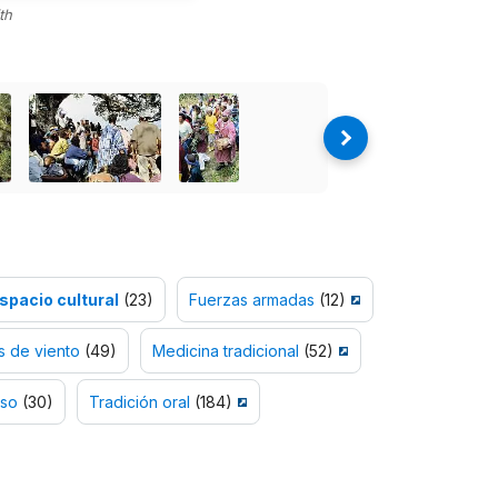
th
spacio cultural
(23)
Fuerzas armadas
(12)
s de viento
(49)
Medicina tradicional
(52)
oso
(30)
Tradición oral
(184)