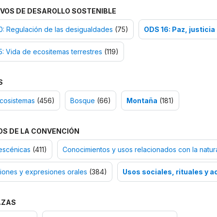
VOS DE DESAROLLO SOSTENIBLE
: Regulación de las desigualdades
(75)
ODS 16: Paz, justicia
: Vida de ecositemas terrestres
(119)
S
cosistemas
(456)
Bosque
(66)
Montaña
(181)
OS DE LA CONVENCIÓN
escénicas
(411)
Conocimientos y usos relacionados con la natura
iones y expresiones orales
(384)
Usos sociales, rituales y a
AZAS