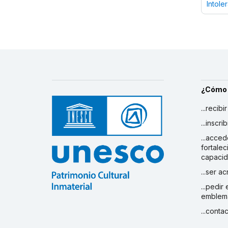
Intole
¿Cómo
...recibi
...inscr
...acced
fortalec
capaci
...ser a
...pedir
emblem
...conta