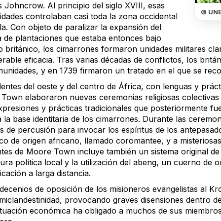
Johncrow. Al principio del siglo XVIII, esas
© UN
dades controlaban casi toda la zona occidental
sla. Con objeto de paralizar la expansión del
a de plantaciones que estaba entonces bajo
o británico, los cimarrones formaron unidades militares cl
erable eficacia. Tras varias décadas de conflictos, los bri
munidades, y en 1739 firmaron un tratado en el que se rec
ntes del oeste y del centro de África, con lenguas y práct
Town elaboraron nuevas ceremonias religiosas colectivas qu
xpresiones y prácticas tradicionales que posteriormente f
 la base identitaria de los cimarrones. Durante las ceremo
s de percusión para invocar los espíritus de los antepasado
ico de origen africano, llamado coromantee, y a misteriosa
ntes de Moore Town incluye también un sistema original de 
ura política local y la utilización del abeng, un cuerno de
cación a larga distancia.
decenios de oposición de los misioneros evangelistas al Kr
miclandestinidad, provocando graves disensiones dentro de
situación económica ha obligado a muchos de sus miembros 