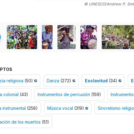
© UNESCO/Andrew P. Smi
PTOS
ia religiosa
(50)
Danza
(272)
Esclavitud
(34)
E
ia colonial
(43)
Instrumentos de percusión
(159)
Instrumento
 instrumental
(258)
Música vocal
(319)
Sincretismo religi
ación de los muertos
(51)