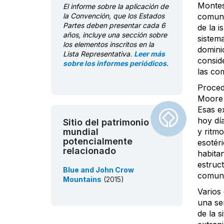
Montes 
El informe sobre la aplicación de
la Convención, que los Estados
comuni
Partes deben presentar cada 6
de la i
años, incluye una sección sobre
sistem
los elementos inscritos en la
domini
Lista Representativa.
Leer más
consid
sobre los informes periódicos
.
las co
Procede
Moore 
Esas e
hoy día
Sitio del patrimonio
mundial
y ritmo
potencialmente
esotér
relacionado
habita
estruct
Blue and John Crow
comuni
Mountains
(2015)
Varios 
una se
de la 