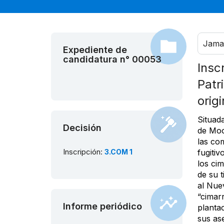
Jama
Expediente de
candidatura n° 00053
Insc
Patr
orig
Situad
Decisión
de Moo
las co
Inscripción:
3.COM 1
fugiti
los ci
de su 
al Nue
“cimar
Informe periódico
plantac
sus as