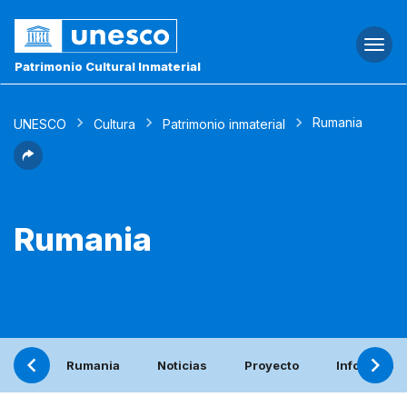
Togg
navi
Patrimonio Cultural Inmaterial
Rumania
UNESCO
Cultura
Patrimonio inmaterial
Rumania
Rumania
Noticias
Proyecto
Informe per