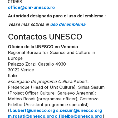
011998
office@cnr-unesco.ro
Autoridad designada para el uso del emblema :
Véase mas sobres el
uso del emblema
Contactos UNESCO
Oficina de la UNESCO en Venecia
Regional Bureau for Science and Culture in
Europe
Palazzo Zorzi, Castello 4930
30122 Venice
Italia
Encargado de programa Cultura:
Aubert,
Frederique (Head of Unit Culture); Sinisa Sesum
(Project Officer Culture, Sarajevo Antenna);
Matteo Rosati (programme officer); Costanza
Fidelbo (Assistant programme specialist)
(
f.aubert@unesco.org s.sesum@unesco.org
m.rosati@unesco.org c.fidelbo@unesco.org
)