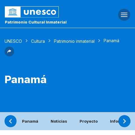
Togg
navi
Patrimonio Cultural Inmaterial
Panamá
UNESCO
Cultura
Patrimonio inmaterial
Panamá
Panamá
Noticias
Proyecto
Informe per