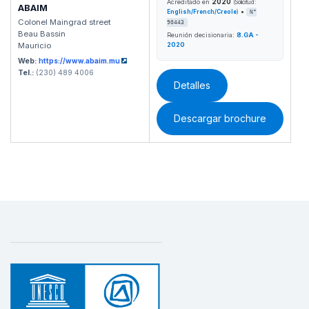
2020
Acreditado en
(Solicitud:
ABAIM
•
English/French/Creole
)
N°
Colonel Maingrad street
90443
Beau Bassin
Reunión decisionaria:
8.GA -
2020
Mauricio
Web:
https://www.abaim.mu
Tel.:
(230) 489 4006
Detalles
Descargar brochure