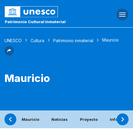
Togg
navi
Patrimonio Cultural Inmaterial
Mauricio
UNESCO
Cultura
Patrimonio inmaterial
Mauricio
Mauricio
Noticias
Proyecto
Informe per