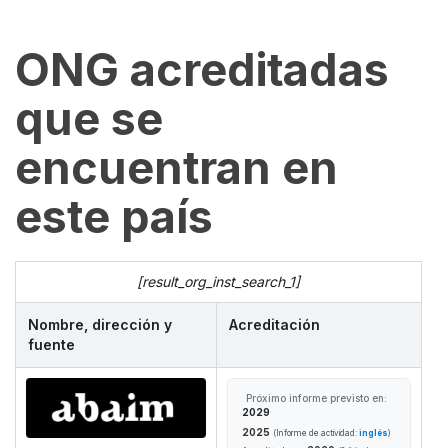
ONG acreditadas
que se
encuentran en
este país
[result_org_inst_search_1]
Nombre, dirección y
Acreditación
fuente
Próximo informe previsto en:
2029
2025
(Informe de actividad:
inglés
)