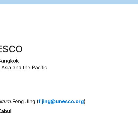
NESCO
 Bangkok
 Asia and the Pacific
tura:
Feng Jing (
f.jing@unesco.org
)
Kabul