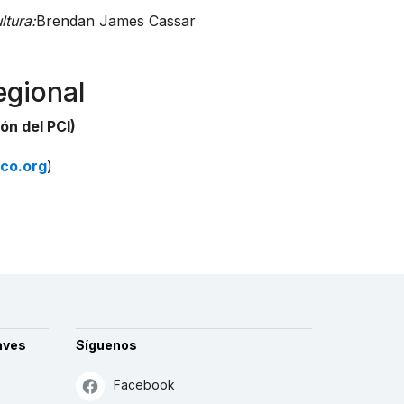
tura:
Brendan James Cassar
egional
ón del PCI)
co.org
)
aves
Síguenos
Facebook