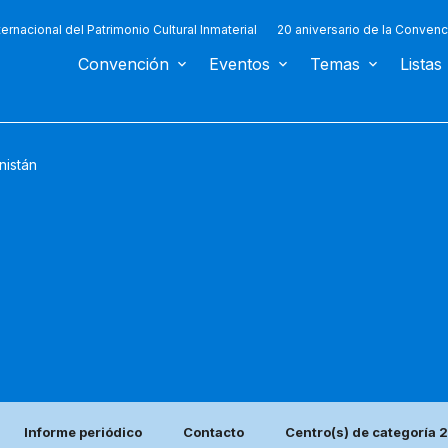
ternacional del Patrimonio Cultural Inmaterial
20 aniversario de la Convenc
Convención
Eventos
Temas
Listas
nistán
Informe periódico
Contacto
Centro(s) de categoría 2