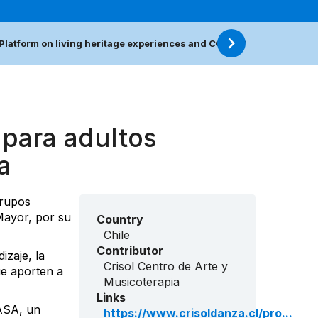
Platform on living heritage experiences and COVID-19
Resour
para adultos
a
grupos
 Mayor, por su
Country
Chile
Contributor
zaje, la
Crisol Centro de Arte y
ue aporten a
Musicoterapia
Links
ASA, un
https://www.crisoldanza.cl/pro...