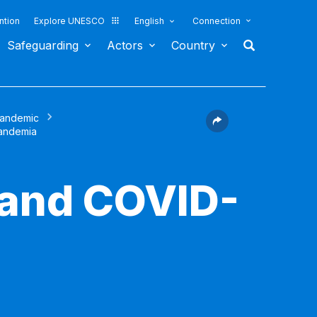
ntion
Explore UNESCO
English
Connection
Safeguarding
Actors
Country
pandemic
pandemia
 and COVID-