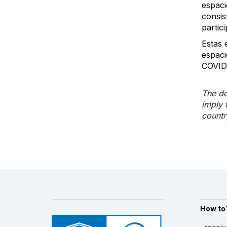
espaci
consis
partic
Estas 
espaci
COVID
The de
imply 
country
How to