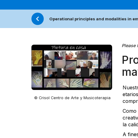
Operational principles and modalities in 
Please f
Pr
ma
Nuestr
etario
© Crisol Centro de Arte y Musicoterapia
compro
Como C
creati
la cal
A fin