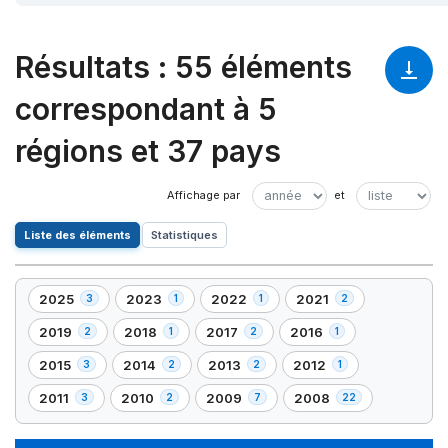
Résultats
:
55 éléments
correspondant à 5
régions et 37 pays
Liste des éléments
Statistiques
2025
2023
2022
2021
3
1
1
2
,
,
,
,
3
1
1
2
2019
2018
2017
2016
2
1
2
1
,
,
,
,
élément(s)
élément(s)
élément(s)
élément(s)
2
1
2
1
2015
2014
2013
2012
3
2
2
1
,
,
,
,
élément(s)
élément(s)
élément(s)
élément(s)
3
2
2
1
2011
2010
2009
2008
3
2
7
22
,
,
,
,
élément(s)
élément(s)
élément(s)
élément(s)
3
2
7
22
élément(s)
élément(s)
élément(s)
élément(s)