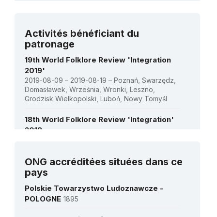
2018 - Année européenne du patrimoine
culturel : Engager les jeunes pour une
Voir tous les projets
Europe inclusive et durable
Activités bénéficiant du
1 janvier 2019 – 30 juin 2021
patronage
Montant (US$)
349 650
19th World Folklore Review 'Integration
2019'
2019-08-09 – 2019-08-19 – Poznań, Swarzędz,
Domasławek, Września, Wronki, Leszno,
Grodzisk Wielkopolski, Luboń, Nowy Tomyśl
18th World Folklore Review 'Integration'
2018
2018-08-10 – 2018-08-20 – Poznań, Swarzędz,
Wronki, Września, Leszno Grodzisk
Wielkopolski, Luboń, Nowy Tomyśl
ONG accréditées situées dans ce
Voir toutes les activités
pays
17th World Folklore Review 'Integration'
Polskie Towarzystwo Ludoznawcze -
2017
POLOGNE
1895
2017-08-12 – 2017-09-21 – Poznań, Swarzędz,
Wronki, Września, Leszno, Grodzisk