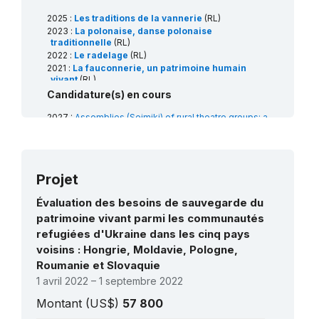
2025 :
Les traditions de la vannerie
(RL)
2023 :
La polonaise, danse polonaise
traditionnelle
(RL)
2022 :
Le radelage
(RL)
2021 :
La fauconnerie, un patrimoine humain
vivant
(RL)
2021 :
La tradition des tapis de fleurs pour les
Candidature(s) en cours
processions de la Fête-Dieu
(RL)
2020 :
La culture apicole dans les arbres
(RL)
2027 :
Assemblies (Sejmiki) of rural theatre groups: a
comprehensive model for safeguarding intangible
2018 :
La tradition de la crèche (szopka) à
cultural heritage
(Art18)
Cracovie
(RL)
2026 :
Les célébrations de la Sainte-Barbe et les
traditions minières
(RL)
Projet
2026 :
La célébration de la veillée de Noël en
Lituanie, en Pologne et en Ukraine
(RL)
Évaluation des besoins de sauvegarde du
2026 :
La Transhumance, déplacement saisonnier de
patrimoine vivant parmi les communautés
troupeaux
(RL)
refugiées d'Ukraine dans les cinq pays
voisins : Hongrie, Moldavie, Pologne,
Roumanie et Slovaquie
1 avril 2022 – 1 septembre 2022
Montant (US$)
57 800