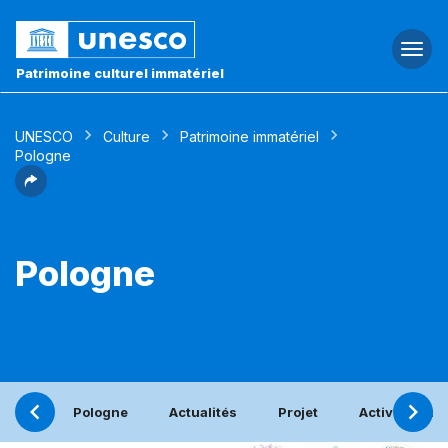
Togg
navi
Patrimoine culturel immatériel
UNESCO
Culture
Patrimoine immatériel
Pologne
Pologne
Pologne
Actualités
Projet
Activités bén