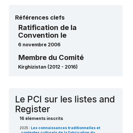
de sauvegarde urgente
Plus de détails
L’ala-kiyiz et le chirdak, l’art du tapis
Références clefs
traditionnel kirghiz en feutre
Ratification de la
2012
____
Convention le
6 novembre 2006
Membre du Comité
Kirghizistan (2012 - 2016)
Contact
Le PCI sur les listes and
Register
16 éléments inscrits
2025 :
Les connaissances traditionnelles et
contextes culturels de la fabrication du