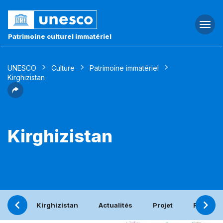
Togg
navi
Patrimoine culturel immatériel
UNESCO
Culture
Patrimoine immatériel
Kirghizistan
Kirghizistan
Kirghizistan
Actualités
Projet
Rapport 