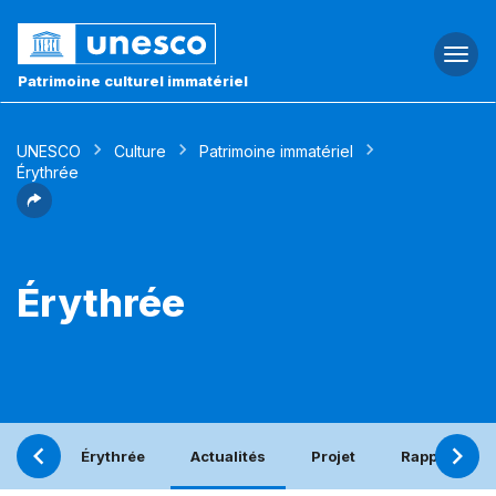
Togg
navi
Patrimoine culturel immatériel
UNESCO
Culture
Patrimoine immatériel
Érythrée
Érythrée
Érythrée
Actualités
Projet
Rapport péri