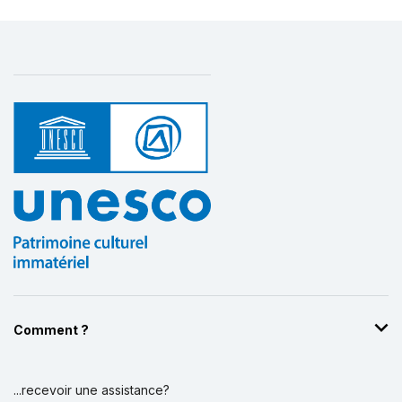
unis
(RL)
2012 :
Al-Taghrooda, poésie chantée
traditionnelle des Bédouins dans les Émirats
arabes unis et le Sultanat d’Oman
(RL)
Comment ?
...recevoir une assistance?