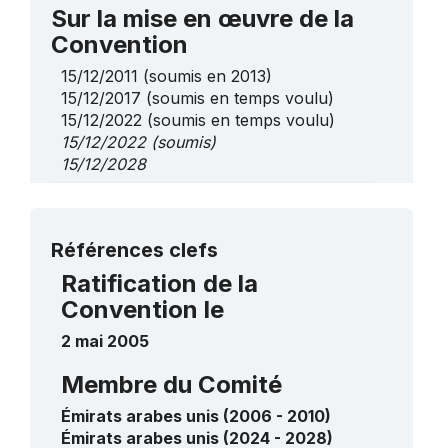
Sur la mise en œuvre de la
Convention
15/12/2011
(soumis en 2013)
15/12/2017
(soumis en temps voulu)
15/12/2022
(soumis en temps voulu)
15/12/2022
(soumis)
15/12/2028
Sur des éléments de la liste
de sauvegarde urgente
Plus de détails
Références clefs
L’Al 'azi, art de la poésie, symbole de
Ratification de la
louange, de fierté et de force d’âme
Convention le
2017
____
2 mai 2005
Membre du Comité
Émirats arabes unis (2006 - 2010)
Émirats arabes unis (2024 - 2028)