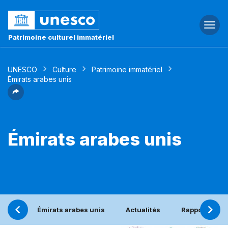
Togg
navi
Patrimoine culturel immatériel
UNESCO
Culture
Patrimoine immatériel
Émirats arabes unis
Émirats arabes unis
Émirats arabes unis
Actualités
Rapport péri