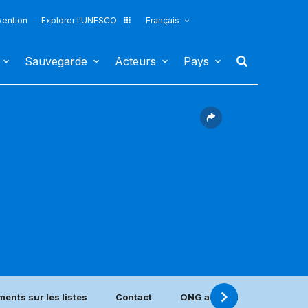
vention
Explorer l'UNESCO
Français
Sauvegarde
Acteurs
Pays
ments sur les listes
Contact
ONG accréditées situées d