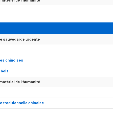
matériel de l’humanité
ne sauvegarde urgente
ues chinoises
 bois
matériel de l’humanité
e traditionnelle chinoise