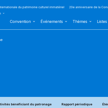
ternationale du patrimoine culturel immatériel
20e anniversaire de la Con
n
Convention
Événements
Thèmes
Listes
ne
tivités bénéficiant du patronage
Rapport périodique
Élé