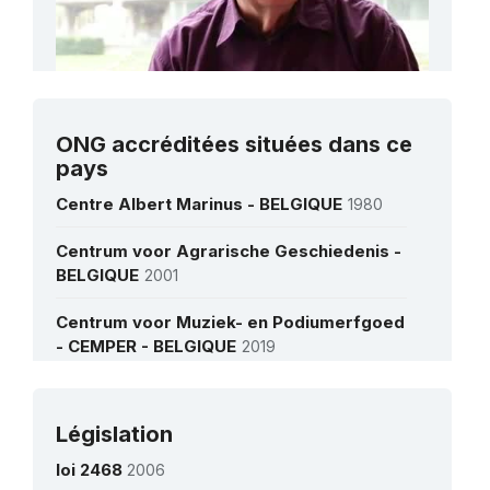
M. Jean-Pierre Ducastelle
ONG accréditées situées dans ce
Président de la Commission du patrimoine
pays
oral et immatériel de la Fédération Wallonie-
Bruxelles
Centre Albert Marinus - BELGIQUE
1980
Centrum voor Agrarische Geschiedenis -
Voir toutes les interviews
BELGIQUE
2001
Centrum voor Muziek- en Podiumerfgoed
- CEMPER - BELGIQUE
2019
Centrum voor Sportcultuur vzw. -
BELGIQUE
1980
Législation
Plus de détails
FARO Vlaams steunpunt voor cultureel
loi 2468
2006
erfgoed - BELGIQUE
1999