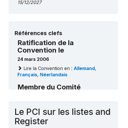
15/12/2027
Plus de détails
Références clefs
Ratification de la
Convention le
24 mars 2006
Lire la Convention en :
Allemand
,
Français
,
Néerlandais
Membre du Comité
Belgique (2006 - 2008)
Belgique (2012 - 2016)
Le PCI sur les listes and
Contact
Register