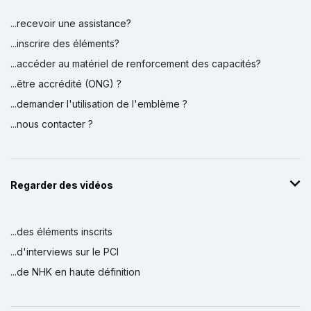
vzw Het Domein Bokrijk - BELGIQUE
1958
...recevoir une assistance?
...inscrire des éléments?
Werkplaats immaterieel erfgoed -
BELGIQUE
...accéder au matériel de renforcement des capacités?
2003
...être accrédité (ONG) ?
...demander l'utilisation de l'emblème ?
...nous contacter ?
Regarder des vidéos
...des éléments inscrits
...d'interviews sur le PCI
...de NHK en haute définition