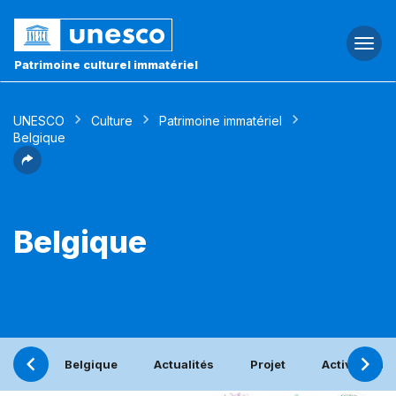
Togg
navi
Patrimoine culturel immatériel
UNESCO
Culture
Patrimoine immatériel
Belgique
Belgique
Belgique
Actualités
Projet
Activités bé