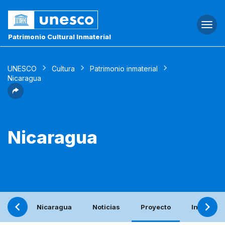
Togg
navi
Patrimonio Cultural Inmaterial
UNESCO
Cultura
Patrimonio inmaterial
Nicaragua
Nicaragua
Nicaragua
Noticias
Proyecto
Informe p