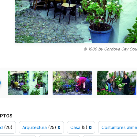
© 1980 by Cordova City Cou
PTOS
ad
(20)
Arquitectura
(25)
Casa
(5)
Costumbres alime