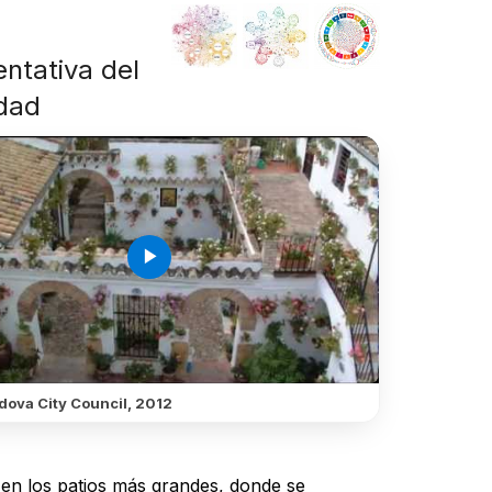
entativa del
idad
play_arrow
dova City Council, 2012
 en los patios más grandes, donde se