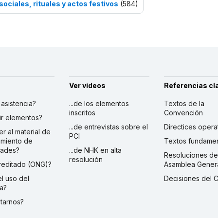
sociales, rituales y actos festivos
(584)
Ver vídeos
Referencias cl
r asistencia?
...de los elementos
Textos de la
inscritos
Convención
ibir elementos?
...de entrevistas sobre el
Directices opera
er al material de
PCI
imiento de
Textos fundamen
dades?
...de NHK en alta
Resoluciones de
resolución
creditado (ONG)?
Asamblea Gener
 el uso del
Decisiones del 
a?
ctarnos?