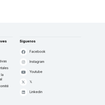
aves
Síguenos
Facebook
tivas
Instagram
tales
Youtube
 la
al
𝕏
Comité
Linkedin