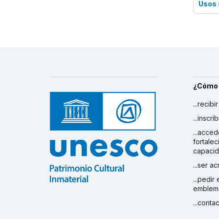
Usos 
¿Cómo
...recibi
...inscr
...acced
fortalec
capaci
...ser a
...pedir
emblem
...conta