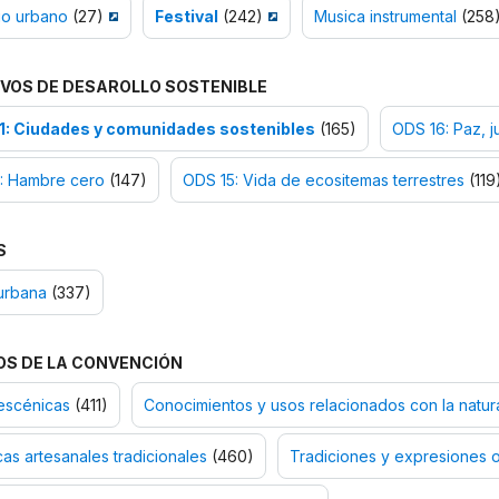
io urbano
(27)
Festival
(242)
Musica instrumental
(258
VOS DE DESAROLLO SOSTENIBLE
1: Ciudades y comunidades sostenibles
(165)
ODS 16: Paz, ju
: Hambre cero
(147)
ODS 15: Vida de ecositemas terrestres
(119
S
urbana
(337)
OS DE LA CONVENCIÓN
escénicas
(411)
Conocimientos y usos relacionados con la natura
as artesanales tradicionales
(460)
Tradiciones y expresiones o