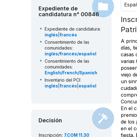
Espa
Expediente de
candidatura n° 00846
Insc
Patr
Expediente de candidatura:
inglés
|
francés
A prin
Consentimiento de las
días, t
comunidades:
inglés/francés/español
casas d
varias 
Consentimiento de las
comunidades:
poseen
English/French/Spanish
viejo 
Inventario del PCI:
un sin
inglés
|
francés
|
español
cuidado
compre
Concur
En el 
premio
Decisión
de los 
en el c
fiesta
Inscripción:
7.COM 11.30