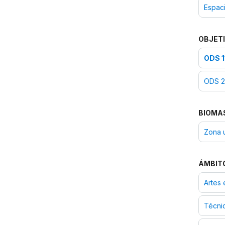
Espac
OBJETI
ODS 1
ODS 2
BIOMA
Zona 
ÁMBIT
Artes 
Técnic