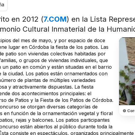
ña
rito en 2012 (
7.COM
) en la Lista Repres
imonio Cultural Inmaterial de la Human
cipios del mes de mayo, y por espacio de doce
iene lugar en Córdoba la fiesta de los patios. Las
e patio son viviendas colectivas habitadas por
familias, o grupos de viviendas individuales, que
 un patio en común y están situadas en el barrio
de la ciudad. Los patios están ornamentados con
número de plantas de múltiples variedades
sa y atractivamente dispuestas. La fiesta
nde dos acontecimientos principales: el
so de Patios y la Fiesta de los Patios de Córdoba.
concurso se otorgan diversas categorías de
© Cor
s en función de la ornamentación vegetal y floral
patios, rejas y balcones. Los patios participantes
oncurso están abiertos al público durante toda la
. Ésta consiste en espectáculos, organizados principalmente