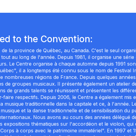
ted to the Convention:
de la province de Québec, au Canada. C'est le seul organisme
tout au long de l'année. Depuis 1981, il organise une série d
eurs. Le Centre organise à chaque automne depuis 1991 son
ébec", il a longtemps été connu sous le nom de Festival In
 de nombreuses régions de France. Depuis quelques années, 
s de groupes musicaux. Il présente également un atelier de
ans de grands talents se réunissent et présentent les différ
ir-faire respectifs. Depuis 2006, le Centre a également mis
de la musique traditionnelle dans la capitale et ce, à l'année
usique et la danse traditionnelle et de sensibilisation du p
s internationaux. Nous avons au cours des années délégué de
xpositions thématiques sur l'accordéon et le violon, qui o
n "Corps à corps avec le patrimoine immatériel". En 1997 et 1