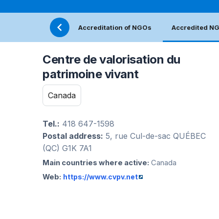
Accreditation of NGOs
Accredited N
Centre de valorisation du
patrimoine vivant
Canada
Tel.:
418 647-1598
Postal address:
5, rue Cul-de-sac QUÉBEC
(QC) G1K 7A1
Main countries where active:
Canada
Web:
https://www.cvpv.net