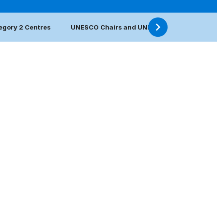
egory 2 Centres
UNESCO Chairs and UNITWIN Networks