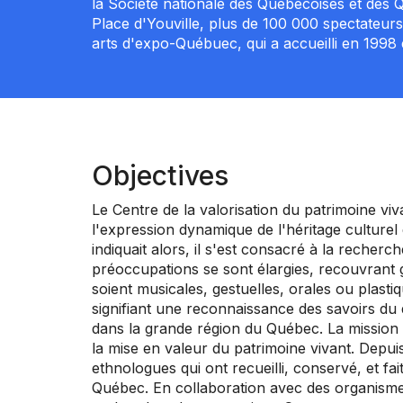
la Société nationale des Québécoises et des Q
Place d'Youville, plus de 100 000 spectateurs 
arts d'expo-Québuec, qui a accueilli en 1998 
Objectives
Le Centre de la valorisation du patrimoine vi
l'expression dynamique de l'héritage cultur
indiquait alors, il s'est consacré à la recher
préoccupations se sont élargies, recouvrant g
soient musicales, gestuelles, orales ou plast
signifiant une reconnaissance des savoirs du d
dans la grande région du Québec. La mission d
la mise en valeur du patrimoine vivant. Depuis 
ethnologues qui ont recueilli, conservé, et fai
Québec. En collaboration avec des organisme