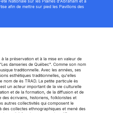
 Fête Nationale sur les Plaines d'Abraham et à
ise afin de mettre sur pied les Pavillons des
à la préservation et à la mise en valeur de
lé "Les danseries de Québec". Comme son nom
musique traditionnelle. Avec les années, ses
ns esthétiques traditionnelles, qu'elles
le nom de ès TRAD. La petite particule ès
est un acteur important de la vie culturelle
on et de la formation, de la diffusion et de
des écrivains, historiens, folkloristes et
es autres collectivités qui composent le
à des collectes ethnographiques et mené des