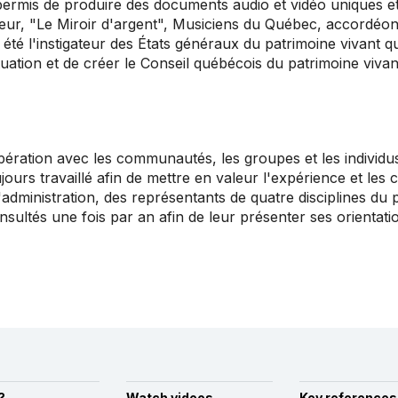
ermis de produire des documents audio et vidéo uniques et
eur, "Le Miroir d'argent", Musiciens du Québec, accordéon
 été l'instigateur des États généraux du patrimoine vivant q
ituation et de créer le Conseil québécois du patrimoine viv
ération avec les communautés, les groupes et les individus t
ujours travaillé afin de mettre en valeur l'expérience et le
 d'administration, des représentants de quatre disciplines du
sultés une fois par an afin de leur présenter ses orientatio
?
Watch videos
Key references