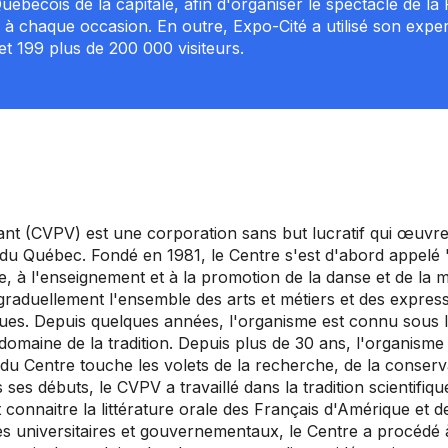
uébécois de la capitale, afin d'organiser le spectacle de la
à chaque occasion. En outre, Expo-Cité a utilisé son expert
et 199 plus de 200 000 visiteurs.
vant (CVPV) est une corporation sans but lucratif qui œuvre 
el du Québec. Fondé en 1981, le Centre s'est d'abord appe
che, à l'enseignement et à la promotion de la danse et de la 
raduellement l'ensemble des arts et métiers et des expressio
iques. Depuis quelques années, l'organisme est connu sous 
omaine de la tradition. Depuis plus de 30 ans, l'organisme 
u Centre touche les volets de la recherche, de la conservati
ses débuts, le CVPV a travaillé dans la tradition scientifique 
t connaitre la littérature orale des Français d'Amérique et d
s universitaires et gouvernementaux, le Centre a procédé 