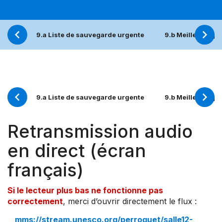
9.a Liste de sauvegarde urgente
9.b Meilleures p
9.a Liste de sauvegarde urgente
9.b Meilleures p
Retransmission audio
en direct (écran
français)
Si le lecteur plus bas ne fonctionne pas
correctement
, merci d’ouvrir directement le flux :
mms://stream.unesco.org/perroquet/salle12-