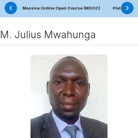
Massive Online Open Course (MOOC)
Plateforme 
M. Julius Mwahunga